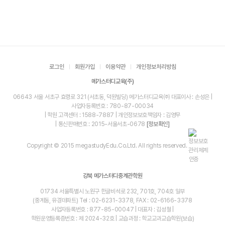
로그인
회원가입
이용약관
개인정보처리방침
메가스터디교육(주)
06643 서울 서초구 효령로 321 (서초동, 덕원빌딩) 메가스터디교육㈜ 대표이사 : 손성은 |
사업자등록번호 : 780-87-00034
| 학원 고객센터 : 1588-7887 | 개인정보보호책임자 : 김영무
| 통신판매번호 : 2015-서울서초-0678
[정보확인]
Copyright © 2015 megastudyEdu.Co.Ltd. All rights reserved.
강북 메가스터디중계관학원
01734 서울특별시 노원구 한글비석로 232, 701호, 704호 일부
(중계동, 유경데파트) Tel : 02-6231-3378, FAX : 02-6166-3378
사업자등록번호 : 877-85-00047 | 대표자 : 김성철 |
학원운영등록증번호 : 제 2024-32호 | 교습과정 : 학교교과교습학원(보습)