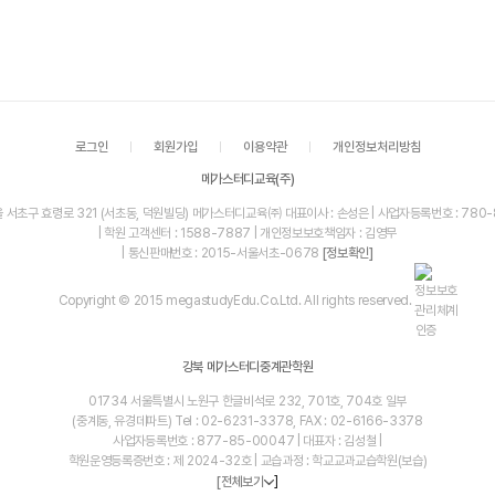
로그인
회원가입
이용약관
개인정보처리방침
메가스터디교육(주)
울 서초구 효령로 321 (서초동, 덕원빌딩) 메가스터디교육㈜ 대표이사 : 손성은 | 사업자등록번호 : 780-
| 학원 고객센터 : 1588-7887 | 개인정보보호책임자 : 김영무
| 통신판매번호 : 2015-서울서초-0678
[정보확인]
Copyright © 2015 megastudyEdu.Co.Ltd. All rights reserved.
강북 메가스터디중계관학원
01734 서울특별시 노원구 한글비석로 232, 701호, 704호 일부
(중계동, 유경데파트) Tel : 02-6231-3378, FAX : 02-6166-3378
사업자등록번호 : 877-85-00047 | 대표자 : 김성철 |
학원운영등록증번호 : 제 2024-32호 | 교습과정 : 학교교과교습학원(보습)
]
[전체보기