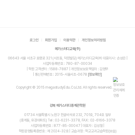
로그인
회원가입
이용약관
개인정보처리방침
메가스터디교육(주)
06643 서울 서초구 효령로 321 (서초동, 덕원빌딩) 메가스터디교육㈜ 대표이사 : 손성은 |
사업자등록번호 : 780-87-00034
| 학원 고객센터 : 1588-7887 | 개인정보보호책임자 : 김영무
| 통신판매번호 : 2015-서울서초-0678
[정보확인]
Copyright © 2015 megastudyEdu.Co.Ltd. All rights reserved.
강북 메가스터디중계관학원
01734 서울특별시 노원구 한글비석로 232, 701호, 704호 일부
(중계동, 유경데파트) Tel : 02-6231-3378, FAX : 02-6166-3378
사업자등록번호 : 877-85-00047 | 대표자 : 김성철 |
학원운영등록증번호 : 제 2024-32호 | 교습과정 : 학교교과교습학원(보습)