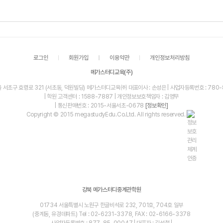
로그인
회원가입
이용약관
개인정보처리방침
메가스터디교육(주)
울 서초구 효령로 321 (서초동, 덕원빌딩) 메가스터디교육㈜ 대표이사 : 손성은 | 사업자등록번호 : 780-
| 학원 고객센터 : 1588-7887 | 개인정보보호책임자 : 김영무
| 통신판매번호 : 2015-서울서초-0678
[정보확인]
Copyright © 2015 megastudyEdu.Co.Ltd. All rights reserved.
강북 메가스터디중계관학원
01734 서울특별시 노원구 한글비석로 232, 701호, 704호 일부
(중계동, 유경데파트) Tel : 02-6231-3378, FAX : 02-6166-3378