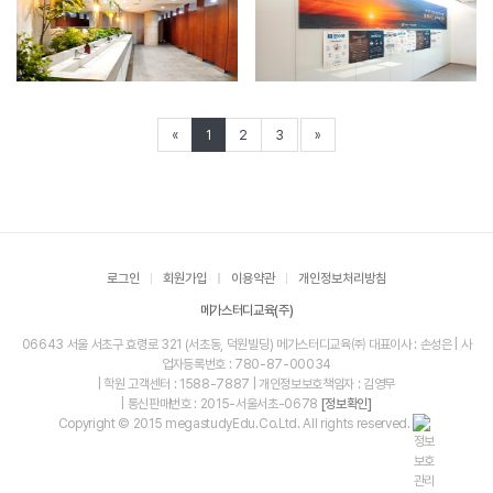
«
1
2
3
»
로그인
회원가입
이용약관
개인정보처리방침
메가스터디교육(주)
06643 서울 서초구 효령로 321 (서초동, 덕원빌딩) 메가스터디교육㈜ 대표이사 : 손성은 | 사
업자등록번호 : 780-87-00034
| 학원 고객센터 : 1588-7887 | 개인정보보호책임자 : 김영무
| 통신판매번호 : 2015-서울서초-0678
[정보확인]
Copyright © 2015 megastudyEdu.Co.Ltd. All rights reserved.